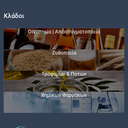
Κλάδοι
Οινοποιία | Αποσταγματοποιία
Ζυθοποιία
Τροφίμων & Ποτών
Χημικών Φαρμάκων