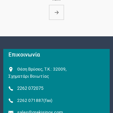
Επικοινωνία
,
Θέση Βρύσες, Τ.Κ.: 32009
Σχηματάρι Βοιωτίας
2262 072075
2262 071887(fax)
sales@grekisinox.com